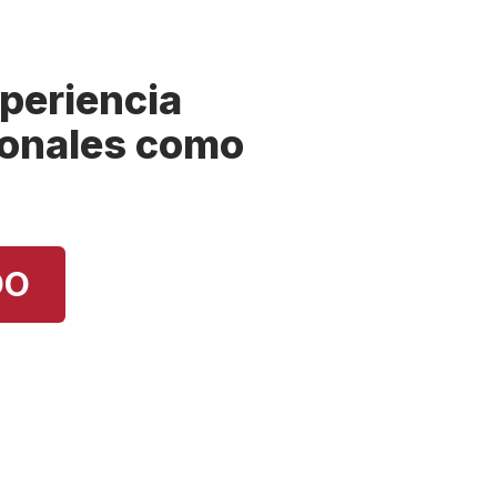
periencia
sonales como
DO