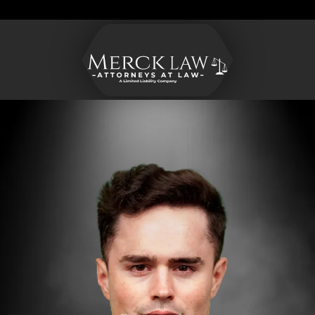
Merck
Varied
CONTACT US
Law
LLC