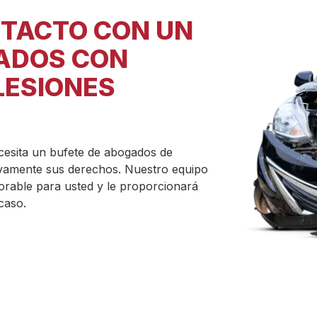
TACTO CON UN
ADOS CON
LESIONES
ecesita un bufete de abogados de
ivamente sus derechos. Nuestro equipo
Las compañías de seguros so
rable para usted y le proporcionará
baja. Antes de aceptar cualq
caso.
personales. Nuestros abogado
seguros y negociar para ase
seguros le defraude, hable c
derechos e intereses están p