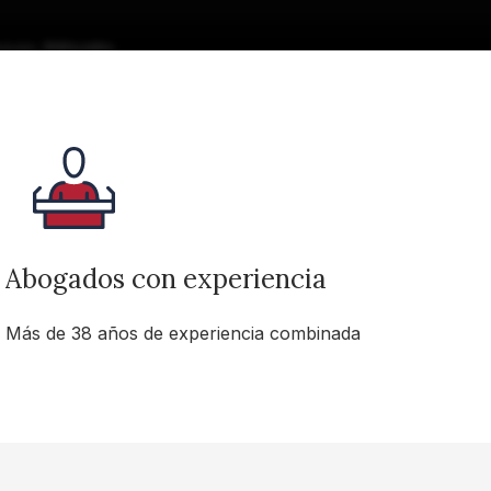
ear Atlanta.
dled the
much less
a personal
 enough!
Abogados con experiencia
he case was
lution to my
Más de 38 años de experiencia combinada
l immediately.
hly
nks to