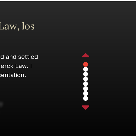
Law, los
Previous
d and settled
Merck Law. I
Pager
Pager
1
entation.
Pager
2
Pager
3
Pager
4
Pager
5
Pager
6
Pager
7
y
8
Next