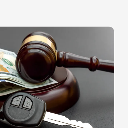
c,
ionate. He
m and
ime and
 integrity of
ly takes the
. They
elping people
nes