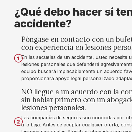
Michael
¿Qué debo hacer si te
I highly reco
accidente?
straightforwa
answered all 
Póngase en contacto con un bufe
confident bef
con experiencia en lesiones perso
expertise!
En las secuelas de un accidente, usted necesita 
lesiones personales que defenderá agresivament
Danielle De
equipo buscará implacablemente un acuerdo favo
proporcionará apoyo legal personalizado adapta
I’ve been con
Merck Law. Th
NO llegue a un acuerdo con la co
time to guide
sin hablar primero con un abogad
communicate c
lesiones personales.
reach fair out
Las compañías de seguros son conocidas por ofr
experience w
a la baja. Antes de aceptar cualquier oferta, co
lesiones personales. Nuestros abogados son expe