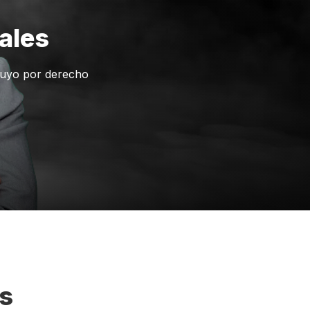
ales
 suyo por derecho
s