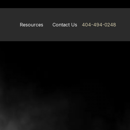
Resources
Contact Us
404-494-0248