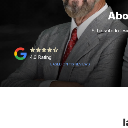
Abo
Si ha sufrido le
4.9
out
4.9 Rating
of
BASED ON 116 REVIEWS
5
stars
-
116
votes