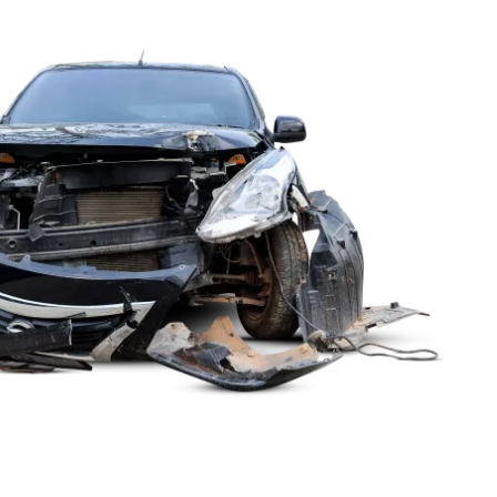
n conocidas por ofrecer acuerdos rápidos y a la
uier oferta, consulte con un abogado de lesiones
s son expertos en contrarrestar las tácticas de
gurar su recompensa. No deje que la compañía de
on nosotros primero para asegurarse de que sus
lenamente protegidos.