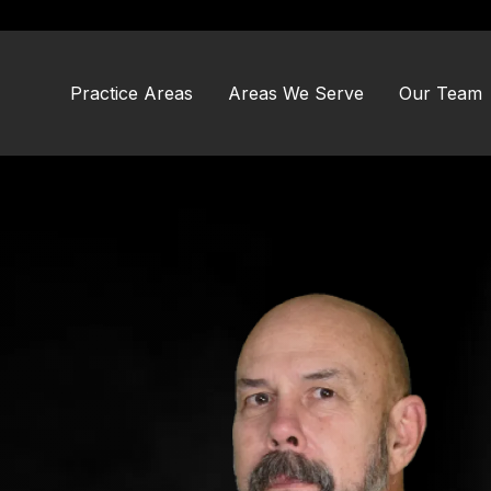
Skip
Skip
to
to
main
footer
content
Practice Areas
Areas We Serve
Our Team