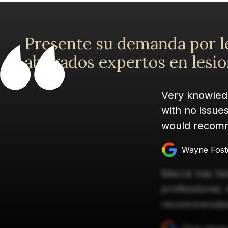
Presente su demanda por l
abogados expertos en lesio
Very knowledg
with no issues
would recomme
Wayne Fost
Merck has hel
professional, 
recommende