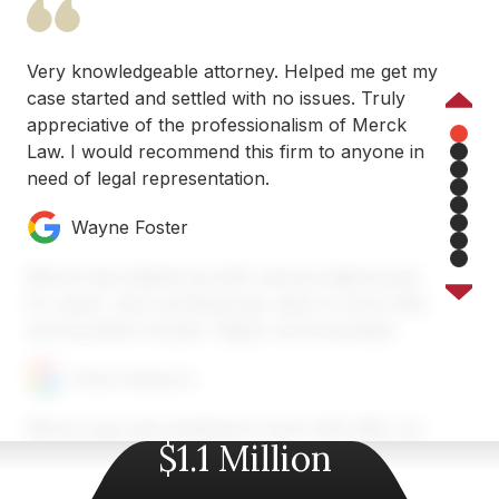
Very knowledgeable attorney. Helped me get my
case started and settled with no issues. Truly
Previous
appreciative of the professionalism of Merck
Law. I would recommend this firm to anyone in
1
need of legal representation.
2
3
4
Wayne Foster
5
6
7
Merck has helped me with various legal issues
8
for years. Very professional, easy to work with,
and excellent results. Highly recommended.
Chris Heyburn
Merck Law was amazing to work with after my
$1.1 Million
car accident near Atlanta. Austin and his team
took the time to explain everything, handled the