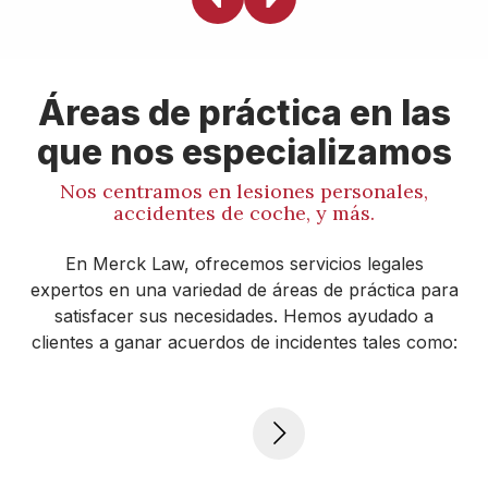
personales?
Puede presentar una demanda por lesiones físicas,
emocionales y psicológicas. Esto podría implicar
Áreas de práctica en las
accidentes de coche, resbalones y caídas, negligencia
que nos especializamos
médica, lesiones en el lugar de trabajo o daños
causados por productos defectuosos. Si no está seguro
Nos centramos en lesiones personales,
de si su situación cumple los requisitos, estamos aquí
accidentes de coche, y más.
para ayudarle. Póngase en contacto con nosotros para
una consulta, y le guiaremos a través del proceso.
En Merck Law, ofrecemos servicios legales
expertos en una variedad de áreas de práctica para
satisfacer sus necesidades. Hemos ayudado a
clientes a ganar acuerdos de incidentes tales como: