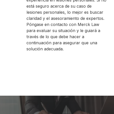
experiencia en lesiones personales. Si no
Cada caso es importante para nosotros,
está seguro acerca de su caso de
no importa el tamaño. Después de
lesiones personales, lo mejor es buscar
resultar gravemente herido en un
claridad y el asesoramiento de expertos.
accidente, las complejidades legales
Póngase en contacto con Merck Law
deberían ser la menor de sus
para evaluar su situación y le guiará a
preocupaciones. Si usted ha sido herido
través de lo que debe hacer a
en un accidente de coche, resbalón y
continuación para asegurar que una
caída, o cualquier otro incidente,
solución adecuada.
lucharemos por usted y le ayudaremos a
buscar daños y perjuicios. En Merck Law,
deje que nuestros experimentados
abogados de lesiones personales se
encarguen de su caso y obtenga la
indemnización que se merece.