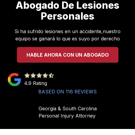
Abogado De Lesiones
Personales
Si ha sufrido lesiones en un accidente,nuestro
equipo se ganará lo que es suyo por derecho
HABLE AHORA CON UN ABOGADO
4.9
out
4.9 Rating
of
BASED ON 116 REVIEWS
5
stars
Georgia & South Carolina
-
Personal Injury Attorney
116
votes