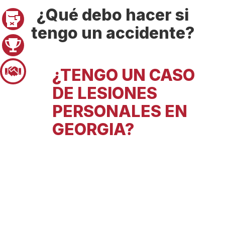
¿Qué debo hacer si
Pager 1
tengo un accidente?
Pager 2
¿TENGO UN CASO
Pager 3
DE LESIONES
PERSONALES EN
GEORGIA?