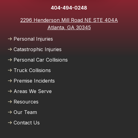
404-494-0248
2296 Henderson Mill Road NE STE 404A
Atlanta, GA 30345
Personal Injuries
Catastrophic Injuries
Personal Car Collisions
Truck Collisions
Premise Incidents
Areas We Serve
Resources
Our Team
Contact Us