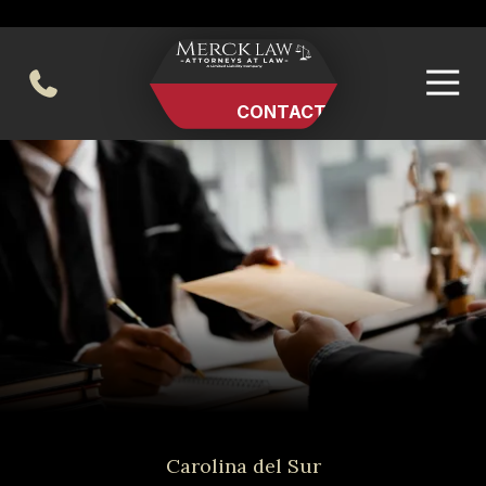
Skip
Skip
to
to
main
footer
404-494-0248
content
CONTACT US
Merck
Varied
Law
LLC
Carolina del Sur