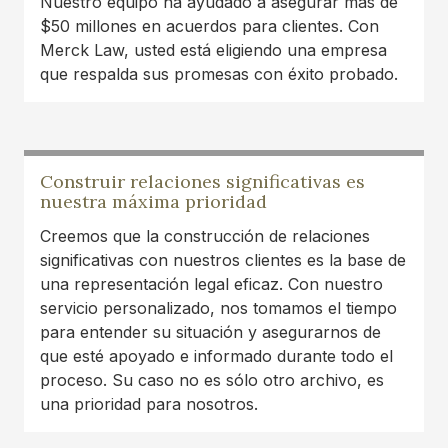
genuine compassion.
Nuestro equipo ha ayudado a asegurar más de
$50 millones en acuerdos para clientes. Con
Lance Oliver
Merck Law, usted está eligiendo una empresa
que respalda sus promesas con éxito probado.
I was in a car accident last year and it finally
resolved. Thank to Austin Merck Smith and his
dedicated team of experts, I was able to continue
treatments with my doctor. Highly recommend
Construir relaciones significativas es
this law firm!
nuestra máxima prioridad
Carlos Montana
Creemos que la construcción de relaciones
significativas con nuestros clientes es la base de
I am very grateful to Austin and Tamara for their
una representación legal eficaz. Con nuestro
work on my case. They made sure I received
servicio personalizado, nos tomamos el tiempo
proper medical care and treatment and ensured
para entender su situación y asegurarnos de
that I received a fair settlement. Tamara was very
que esté apoyado e informado durante todo el
good at providing me with updates and
proceso. Su caso no es sólo otro archivo, es
answering any questions or concerns that I had.
una prioridad para nosotros.
It took a huge weight off of me to know that I
had good people fighting for me when I was